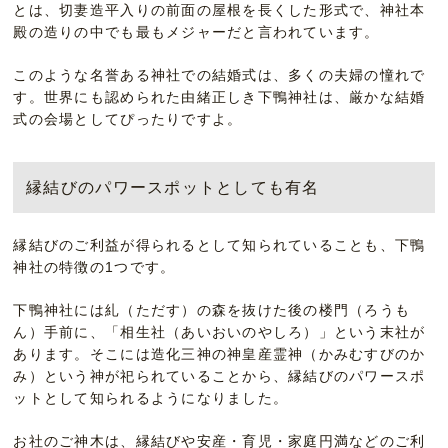
とは、切妻造平入りの前面の屋根を長くした形式で、神社本
殿の造りの中でも最もメジャーだと言われています。
このような名誉ある神社での結婚式は、多くの夫婦の憧れで
す。世界にも認められた由緒正しき下鴨神社は、厳かな結婚
式の会場としてぴったりですよ。
縁結びのパワースポットとしても有名
縁結びのご利益が得られるとして知られていることも、下鴨
神社の特徴の1つです。
下鴨神社には糺（ただす）の森を抜けた後の楼門（ろうも
ん）手前に、「相生社（あいおいのやしろ）」という末社が
あります。そこには造化三神の神皇産霊神（かみむすびのか
み）という神が祀られていることから、縁結びのパワースポ
ットとして知られるようになりました。
お社のご神木は、縁結びや安産・育児・家庭円満などのご利