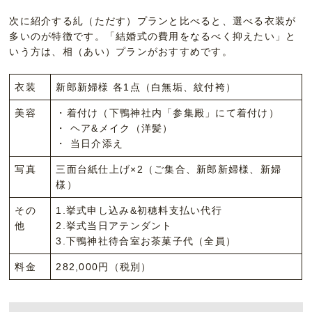
次に紹介する糺（ただす）プランと比べると、選べる衣装が
多いのが特徴です。「結婚式の費用をなるべく抑えたい」と
いう方は、相（あい）プランがおすすめです。
衣装
新郎新婦様 各1点（白無垢、紋付袴）
美容
・着付け（下鴨神社内「参集殿」にて着付け）
・ ヘア&メイク（洋髪）
・ 当日介添え
写真
三面台紙仕上げ×2（ご集合、新郎新婦様、新婦
様）
その
1.挙式申し込み&初穂料支払い代行
他
2.挙式当日アテンダント
3.下鴨神社待合室お茶菓子代（全員）
料金
282,000円（税別）