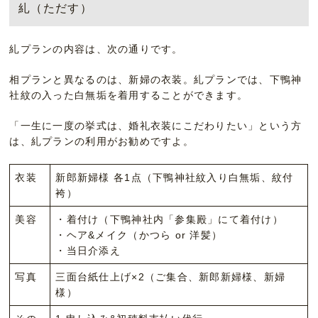
糺（ただす）
糺プランの内容は、次の通りです。
相プランと異なるのは、新婦の衣装。糺プランでは、下鴨神
社紋の入った白無垢を着用することができます。
「一生に一度の挙式は、婚礼衣装にこだわりたい」という方
は、糺プランの利用がお勧めですよ。
衣装
新郎新婦様 各1点（下鴨神社紋入り白無垢、紋付
袴）
美容
・着付け（下鴨神社内「参集殿」にて着付け）
・ヘア&メイク（かつら or 洋髪）
・当日介添え
写真
三面台紙仕上げ×2（ご集合、新郎新婦様、新婦
様）