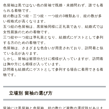
色留袖は黒ではない色の留袖で既婚・未婚問わず、誰でも着
られる着物です。
紋の数は五つ紋・三つ紋・一つ紋の3種類あり、紋の数が多
い程格式が高くなります。
五つ紋の色留袖は、黒留袖同様に正礼装であり、結婚式では
女性親族のための着物です。
三つ紋や一つ紋は準礼装となり、結婚式にゲストとして参列
する方のための着物です。
色留袖は、さまざまな色合いが用意されており、訪問着と似
ている点があります。
しかし、留袖は裾部分だけに模様が入っていますが、訪問着
は胸や方にも模様が入っています。
訪問着も結婚式にゲストとして参列する場合に着用できる着
物です。
立場別 留袖の選び方
留袖には黒留袖と色留袖、紋の数など複数の選択肢がありま