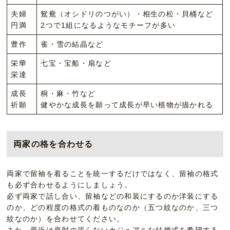
夫婦
鴛鴦（オシドリのつがい）・相生の松・貝桶など
円満
2つで1組になるようなモチーフが多い
豊作
雀・雪の結晶など
栄華
七宝・宝船・扇など
栄達
成長
桐・麻・竹など
祈願
健やかな成長を願って成長が早い植物が描かれる
両家の格を合わせる
両家で留袖を着ることを統一するだけではなく、留袖の格式
も必ず合わせるようにしましょう。
必ず両家で話し合い、留袖などの和装にするのか洋装にする
のか、どの程度の格式の着ものなのか（五つ紋なのか、三つ
紋なのか）を合わせてください。