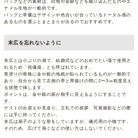
バッグなどの素材は、白地や金銀などを織り込んだものやエ
ナメル生地が一般的です。
バッグと草履はデザインや色合いが合っているトータル感の
あるものを選ぶとまとまりが出るのでおすすめです。
末広を忘れないように
末広とは小ぶりの扇で、結婚式などのおめでたい場で使用さ
れるため「祝儀扇」とも呼ばれています。
黒塗りの骨格に金や銀の地紙が貼られているものが一般的で
あり、自分から見て左側の帯と帯揚げの間に2〜3㎝程度見え
る状態で挿します。
ポイントは、金や銀の面が相手に見えるようにすることで
す。
ゲストの出迎えや見送り、立礼での挨拶、写真撮影などの際
には手に持ってください。
末広は扇子のような形をしていますが、儀式用の小物です。
そのため、広げて扇ぐなどの使い方はしないでください。