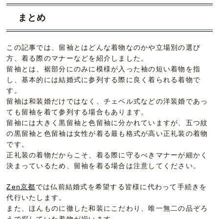
まとめ
この記事では、留袖とはどんな着物なのかや立場別の選び
方、着る際のマナーなどを紹介しました。
留袖とは、裾部分にのみに模様が入った袖の短い着物を指
し、基本的には結婚式に参列する際に良く着られる着物で
す。
留袖は和装婚だけではなく、チェペル式などの洋装婚であっ
ても留袖を着て参列する場合もあります。
留袖には大きく黒留袖と色留袖に分かれていますが、五つ紋
の黒留袖と色留袖は女性が着る最も格式が高い正礼装の着物
です。
正礼装の着物だからこそ、着る際に守るべきマナーが細かく
決まっているため、留袖を着る場合は注意してください。
Zen京都
では仏前結婚式を希望する皆様に代わって手続きを
代行いたします。
また、ほんものに徹した和装にこだわり、唯一無二の品ぞろ