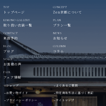
TOP
CONCEPT
トップページ
Zen京都について
KIMONO GALLERY
PLAN
取り扱い衣装一覧
プラン一覧
CONTACT
NEWS
来店予約
お知らせ
BLOG
COLUMN
ブログ
コラム
VOICE
お客様の声
FAIR
フェア情報
ショップ
よくあるご質問
お買い物ガイド
特定商取引法に基づく表記
プライバシーポリシー
サイトマップ