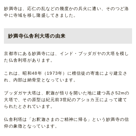
妙満寺は、応仁の乱などの幾度かの兵火に遭い、そのつど洛
中に寺域を移し隆盛してきました。
妙満寺仏舎利大塔の由来
京都市にある妙満寺には、インド・ブッダガヤの大塔を模し
た仏舎利塔があります。
これは、昭和48年（1973年）に檀信徒の寄進により建立さ
れ、内部は納骨堂となっています。
ブッダガヤ大塔は、釈迦が悟りを開いた地に建つ高さ52mの
大塔で、その原型は紀元前3世紀のアショカ王によって建て
られたとされています。
仏舎利塔は「お釈迦さまのご精神に帰る」という妙満寺の信
仰の象徴となっています。