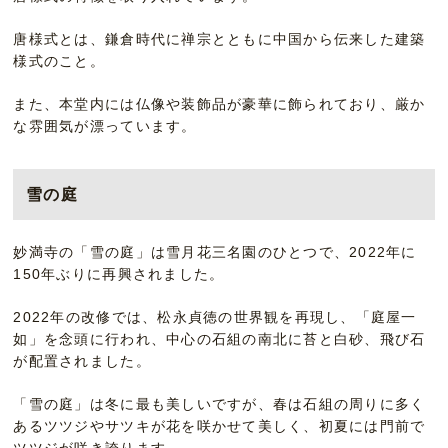
唐様式とは、鎌倉時代に禅宗とともに中国から伝来した建築
様式のこと。
また、本堂内には仏像や装飾品が豪華に飾られており、厳か
な雰囲気が漂っています。
雪の庭
妙満寺の「雪の庭」は雪月花三名園のひとつで、2022年に
150年ぶりに再興されました。
2022年の改修では、松永貞徳の世界観を再現し、「庭屋一
如」を念頭に行われ、中心の石組の南北に苔と白砂、飛び石
が配置されました。
「雪の庭」は冬に最も美しいですが、春は石組の周りに多く
あるツツジやサツキが花を咲かせて美しく、初夏には門前で