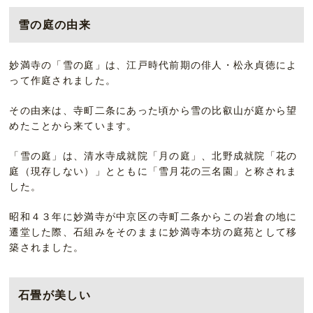
雪の庭の由来
妙満寺の「雪の庭」は、江戸時代前期の俳人・松永貞徳によ
って作庭されました。
その由来は、寺町二条にあった頃から雪の比叡山が庭から望
めたことから来ています。
「雪の庭」は、清水寺成就院「月の庭」、北野成就院「花の
庭（現存しない）」とともに「雪月花の三名園」と称されま
した。
昭和４３年に妙満寺が中京区の寺町二条からこの岩倉の地に
遷堂した際、石組みをそのままに妙満寺本坊の庭苑として移
築されました。
石畳が美しい