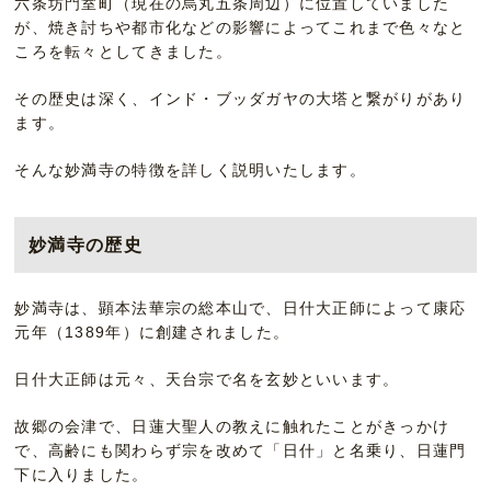
六条坊門室町（現在の烏丸五条周辺）に位置していました
が、焼き討ちや都市化などの影響によってこれまで色々なと
ころを転々としてきました。
その歴史は深く、インド・ブッダガヤの大塔と繋がりがあり
ます。
そんな妙満寺の特徴を詳しく説明いたします。
妙満寺の歴史
妙満寺は、顕本法華宗の総本山で、日什大正師によって康応
元年（1389年）に創建されました。
日什大正師は元々、天台宗で名を玄妙といいます。
故郷の会津で、日蓮大聖人の教えに触れたことがきっかけ
で、高齢にも関わらず宗を改めて「日什」と名乗り、日蓮門
下に入りました。