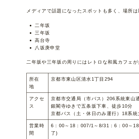
メディアで話題になったスポットも多く、場所は
二年坂
三年坂
高台寺
八坂庚申堂
二年坂や三年坂の周りにはレトロな和風カフェが
所在
京都市東山区清水1丁目294
地
アクセ
京都市交通局（市バス）206系統東山
ス
銀閣寺ゆきで五条坂下車、徒歩10分
京都バス（土・休日のみ運行）18系統
営業時
6：00～18：007/1～8/31：6：00～
間
了)