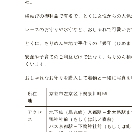
社。
縁結びの御利益で有名で、とくに女性からの人気
レースのお守りや水守など、おしゃれで可愛いお
とくに、ちりめん生地で手作りの「媛守（ひめま
安産や子育てのご利益だけではなく、ちりめん柄
くいます。
おしゃれなお守りを購入して着物と一緒に写真を
所在
京都市左京区下鴨泉川町59
地
アクセ
地下鉄（烏丸線）京都駅～北大路駅まで
ス
鴨神社前（もしくは糺ノ森前）
バス京都駅～下鴨神社前（もしくは糺ノ