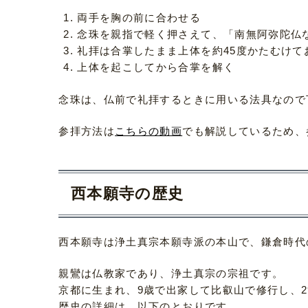
両手を胸の前に合わせる
念珠を親指で軽く押さえて、「南無阿弥陀仏
礼拝は合掌したまま上体を約45度かたむけて
上体を起こしてから合掌を解く
念珠は、仏前で礼拝するときに用いる法具なので
参拝方法は
こちらの動画
でも解説しているため、
西本願寺の歴史
西本願寺は浄土真宗本願寺派の本山で、鎌倉時代
親鸞は仏教家であり、浄土真宗の宗祖です。
京都に生まれ、9歳で出家して比叡山で修行し、
歴史の詳細は、以下のとおりです。