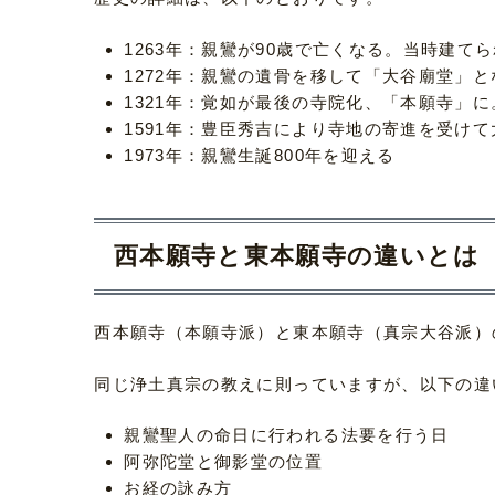
1263年：親鸞が90歳で亡くなる。当時建て
1272年：親鸞の遺骨を移して「大谷廟堂」と
1321年：覚如が最後の寺院化、「本願寺」に
1591年：豊臣秀吉により寺地の寄進を受け
1973年：親鸞生誕800年を迎える
西本願寺と東本願寺の違いとは
西本願寺（本願寺派）と東本願寺（真宗大谷派）
同じ浄土真宗の教えに則っていますが、以下の違
親鸞聖人の命日に行われる法要を行う日
阿弥陀堂と御影堂の位置
お経の詠み方