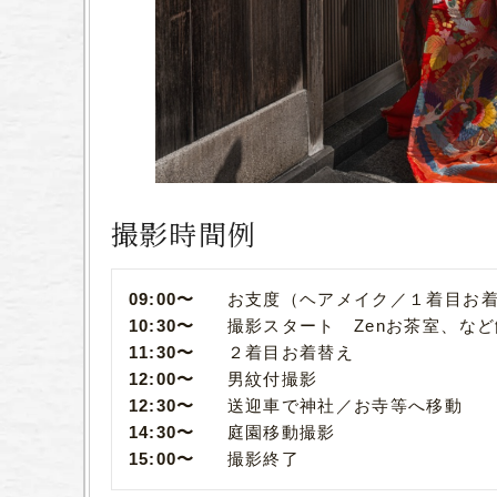
撮影時間例
09:00〜
お支度（ヘアメイク／１着目お
10:30〜
撮影スタート Zenお茶室、な
11:30〜
２着目お着替え
12:00〜
男紋付撮影
12:30〜
送迎車で神社／お寺等へ移動
14:30〜
庭園移動撮影
15:00〜
撮影終了