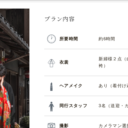
プラン内容
所要時間
約6時間
新婦様２点（
衣裳
袴）
ヘアメイク
あり（着付け
同行スタッフ
3名（送迎・
撮影
カメラマン選