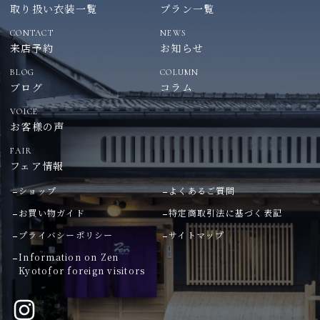
取り扱い衣装一覧
プラン一覧
CONTACT
NEWS
来店予約
お知らせ
BLOG
COLUMN
ブログ
コラム
VOICE
お客様の声
FAIR
フェア情報
ショップ
よくあるご質問
お買い物ガイド
特定商取引法に基づく表記
プライバシーポリシー
サイトマップ
Information on Zen
Kyoto
for foreign visitors