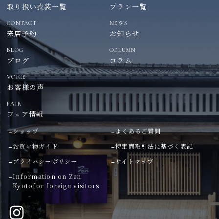
取り扱い衣装一覧
プラン一覧
CONTACT
NEWS
来店予約
お知らせ
BLOG
COLUMN
ブログ
コラム
VOICE
お客様の声
FAIR
フェア情報
ショップ
よくあるご質問
お買い物ガイド
特定商取引法に基づく表記
プライバシーポリシー
サイトマップ
Information on Zen
Kyoto
for foreign visitors