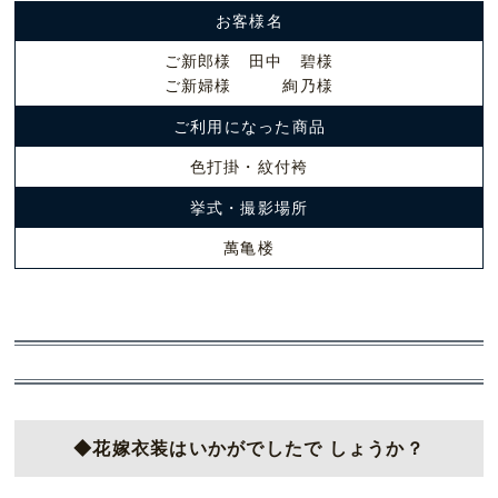
お客様名
ご新郎様 田中 碧様
ご新婦様 絢乃様
ご利用になった商品
色打掛・紋付袴
挙式・撮影場所
萬亀楼
◆花嫁衣装はいかがでしたで しょうか？