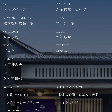
TOP
CONCEPT
トップページ
Zen京都について
KIMONO GALLERY
PLAN
取り扱い衣装一覧
プラン一覧
CONTACT
NEWS
来店予約
お知らせ
BLOG
COLUMN
ブログ
コラム
VOICE
お客様の声
FAIR
フェア情報
ショップ
よくあるご質問
お買い物ガイド
特定商取引法に基づく表記
プライバシーポリシー
サイトマップ
Information on Zen