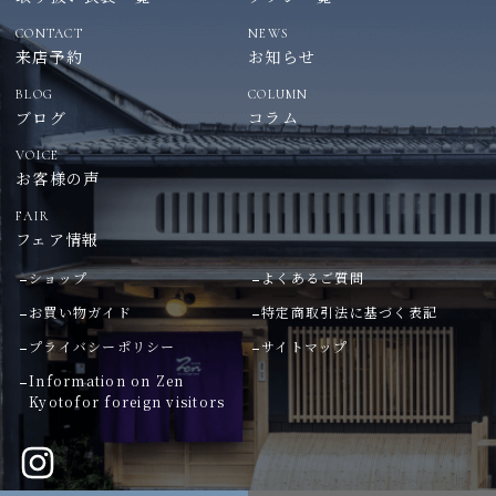
CONTACT
NEWS
来店予約
お知らせ
BLOG
COLUMN
ブログ
コラム
VOICE
お客様の声
FAIR
フェア情報
ショップ
よくあるご質問
お買い物ガイド
特定商取引法に基づく表記
プライバシーポリシー
サイトマップ
Information on Zen
Kyoto
for foreign visitors