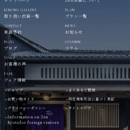
KIMONO GALLERY
PLAN
取り扱い衣装一覧
プラン一覧
CONTACT
NEWS
来店予約
お知らせ
BLOG
COLUMN
ブログ
コラム
VOICE
お客様の声
FAIR
フェア情報
ショップ
よくあるご質問
お買い物ガイド
特定商取引法に基づく表記
プライバシーポリシー
サイトマップ
Information on Zen
Kyoto
for foreign visitors