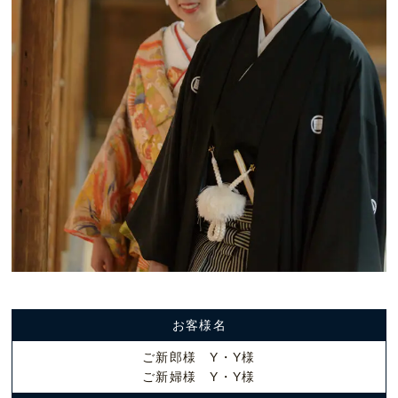
お客様名
ご新郎様 Y・Y様
ご新婦様 Y・Y様