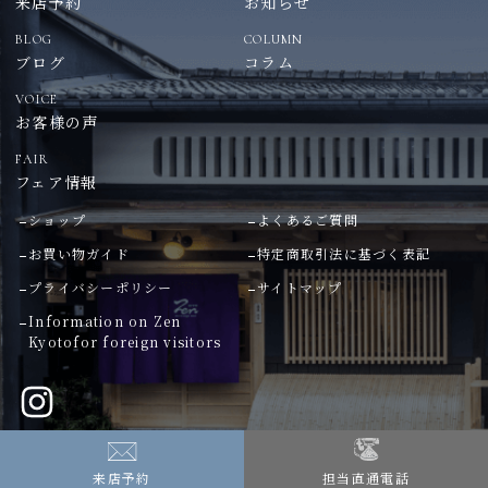
来店予約
お知らせ
BLOG
COLUMN
ブログ
コラム
VOICE
お客様の声
FAIR
フェア情報
ショップ
よくあるご質問
お買い物ガイド
特定商取引法に基づく表記
プライバシーポリシー
サイトマップ
Information on Zen
Kyoto
for foreign visitors
Copyright © Zen Kyoto
来店予約
担当直通電話