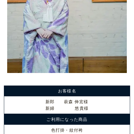
お客様名
新郎 萩森 伸宏様
新婦 悠貴様
ご利用になった商品
色打掛・紋付袴