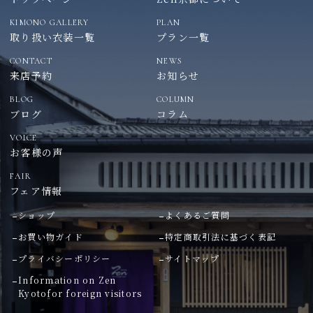
KIMONO GALLERY
PLAN
取り扱い衣装一覧
プラン一覧
CONTACT
NEWS
来店予約
お知らせ
BLOG
COLUMN
ブログ
コラム
VOICE
お客様の声
FAIR
フェア情報
ショップ
よくあるご質問
お買い物ガイド
特定商取引法に基づく表記
プライバシーポリシー
サイトマップ
Information on Zen
Kyoto
for foreign visitors