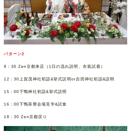
パターン2
9：30 Zen京都来店（1日の流れ説明、衣装試着）
12：30上賀茂神社初詣&挙式説明or吉田神社初詣&説明
15：00下鴨神社初詣&挙式説明
16：00下鴨茶寮会場見学&試食
18：30 Zen京都戻り