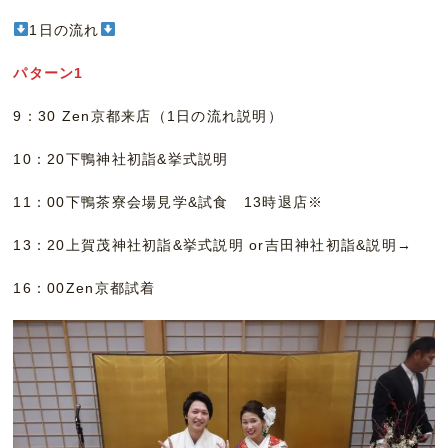
1日の流れ
パターン1
9：30 Zen京都来店（1日の流れ説明）
10：20下鴨神社初詣&挙式説明
11：00下鴨茶寮会場見学&試食 13時退店※
13：20上賀茂神社初詣&挙式説明 or吉田神社初詣&説明→
16：00Zen京都試着