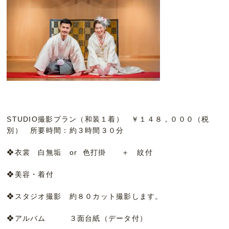
STUDIO撮影プラン（和装１着） ￥１４８，０００（税
別） 所要時間：約３時間３０分
❖衣裳 白無垢 or 色打掛 ＋ 紋付
❖美容・着付
❖スタジオ撮影 約８０カット撮影します。
❖アルバム ３面台紙（データ付）