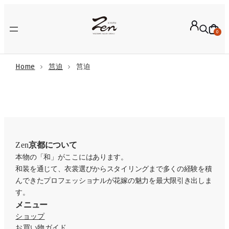
内
容
を
0
ス
キ
ッ
Home
筥迫
筥迫
プ
Zen
京都について
本物の「和」がここにはあります。
和装を通じて、衣裳選びからスタイリングまで多くの経験を積
んできたプロフェッショナルが花嫁の魅力を最大限引き出しま
す。
メニュー
ショップ
お買い物ガイド